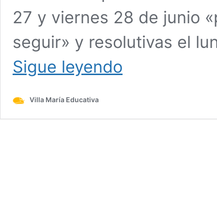
27 y viernes 28 de junio 
seguir» y resolutivas el l
Salario
Sigue leyendo
docente:
la
UEPC
Villa María Educativa
rechazó
la
propuesta
del
gobierno
y
va
a
un
paro
el
martes