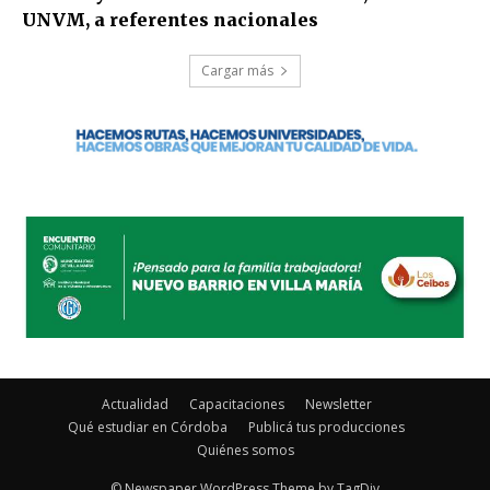
UNVM, a referentes nacionales
Cargar más
Actualidad
Capacitaciones
Newsletter
Qué estudiar en Córdoba
Publicá tus producciones
Quiénes somos
© Newspaper WordPress Theme by TagDiv