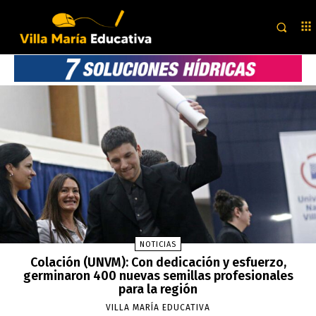
NOTICIAS
Colación (UNVM): Con dedicación y esfuerzo,
germinaron 400 nuevas semillas profesionales
para la región
VILLA MARÍA EDUCATIVA