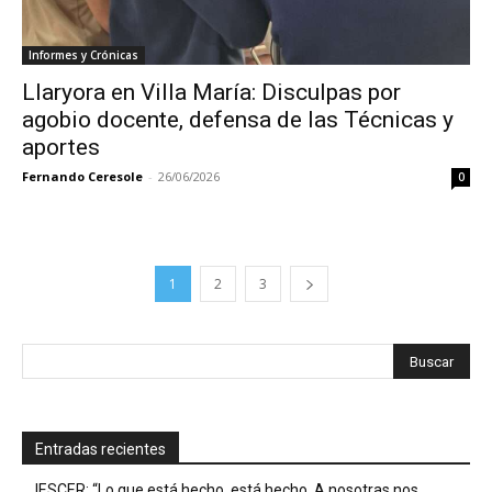
Informes y Crónicas
Llaryora en Villa María: Disculpas por
agobio docente, defensa de las Técnicas y
aportes
Fernando Ceresole
-
26/06/2026
0
1
2
3
Entradas recientes
IESCER: “Lo que está hecho, está hecho. A nosotras nos