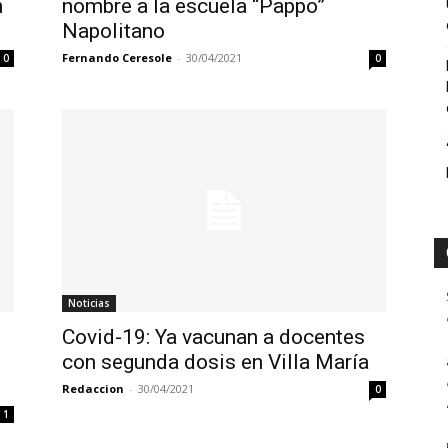
n
nombre a la escuela “Pappo”
Napolitano
Fernando Ceresole
-
30/04/2021
0
0
Noticias
Covid-19: Ya vacunan a docentes
con segunda dosis en Villa María
Redaccion
-
30/04/2021
0
1