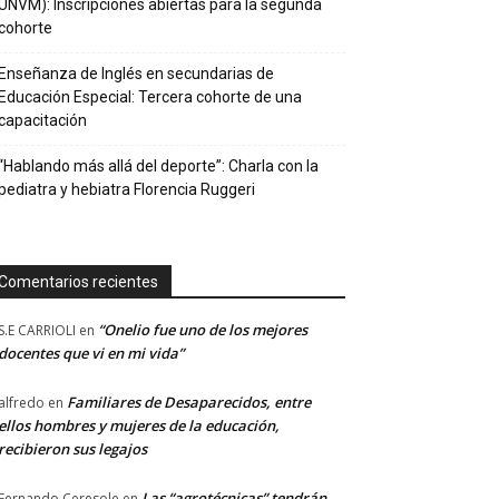
UNVM): Inscripciones abiertas para la segunda
cohorte
Enseñanza de Inglés en secundarias de
Educación Especial: Tercera cohorte de una
capacitación
“Hablando más allá del deporte”: Charla con la
pediatra y hebiatra Florencia Ruggeri
Comentarios recientes
“Onelio fue uno de los mejores
S.E CARRIOLI
en
docentes que vi en mi vida”
Familiares de Desaparecidos, entre
alfredo
en
ellos hombres y mujeres de la educación,
recibieron sus legajos
Las “agrotécnicas” tendrán
Fernando Ceresole
en