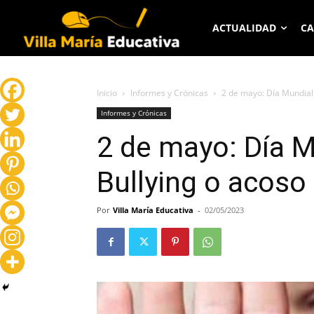
ACTUALIDAD
CA
Inicio
Informes y Crónicas
2 de mayo: Día Mundial 
Informes y Crónicas
2 de mayo: Día M
Bullying o acoso
Por
Villa María Educativa
-
02/05/2023