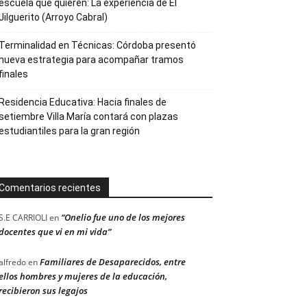
escuela que quieren: La experiencia de El
Jilguerito (Arroyo Cabral)
Terminalidad en Técnicas: Córdoba presentó
nueva estrategia para acompañar tramos
finales
Residencia Educativa: Hacia finales de
setiembre Villa María contará con plazas
estudiantiles para la gran región
Comentarios recientes
“Onelio fue uno de los mejores
S.E CARRIOLI
en
docentes que vi en mi vida”
Familiares de Desaparecidos, entre
alfredo
en
ellos hombres y mujeres de la educación,
recibieron sus legajos