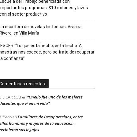
Escuela del Trabajo beneficiada con
importantes programas: $10 millones y lazos
con el sector productivo
La escritora de novelas históricas, Viviana
Rivero, en Villa María
IESCER: “Lo que está hecho, está hecho. A
nosotras nos excede, pero se trata de recuperar
la confianza”
Comentarios recientes
“Onelio fue uno de los mejores
S.E CARRIOLI
en
docentes que vi en mi vida”
Familiares de Desaparecidos, entre
alfredo
en
ellos hombres y mujeres de la educación,
recibieron sus legajos