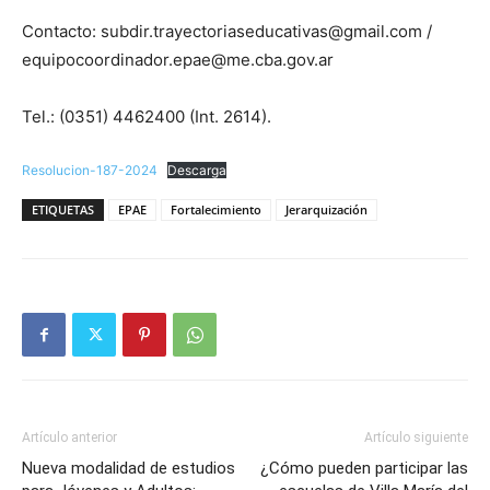
Contacto: subdir.trayectoriaseducativas@gmail.com /
equipocoordinador.epae@me.cba.gov.ar
Tel.: (0351) 4462400 (Int. 2614).
Resolucion-187-2024
Descarga
ETIQUETAS
EPAE
Fortalecimiento
Jerarquización
Artículo anterior
Artículo siguiente
Nueva modalidad de estudios
¿Cómo pueden participar las