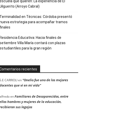
escuela que quieren: La experiencia de El
Jilguerito (Arroyo Cabral)
Terminalidad en Técnicas: Córdoba presentó
nueva estrategia para acompañar tramos
finales
Residencia Educativa: Hacia finales de
setiembre Villa María contará con plazas
estudiantiles para la gran región
Comentarios recientes
“Onelio fue uno de los mejores
S.E CARRIOLI
en
docentes que vi en mi vida”
Familiares de Desaparecidos, entre
alfredo
en
ellos hombres y mujeres de la educación,
recibieron sus legajos