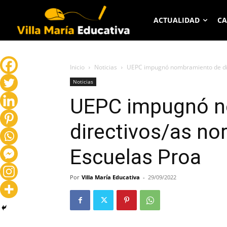
ACTUALIDAD
CA
Inicio
Noticias
UEPC impugnó nombramiento de dire
Noticias
UEPC impugnó n
directivos/as no
Escuelas Proa
Por
Villa María Educativa
-
29/09/2022