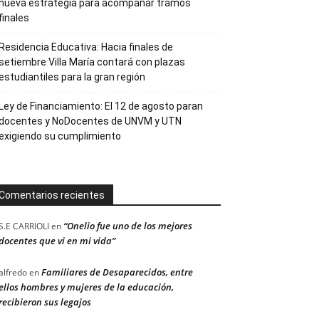
nueva estrategia para acompañar tramos
finales
Residencia Educativa: Hacia finales de
setiembre Villa María contará con plazas
estudiantiles para la gran región
Ley de Financiamiento: El 12 de agosto paran
docentes y NoDocentes de UNVM y UTN
exigiendo su cumplimiento
Comentarios recientes
“Onelio fue uno de los mejores
S.E CARRIOLI
en
docentes que vi en mi vida”
Familiares de Desaparecidos, entre
alfredo
en
ellos hombres y mujeres de la educación,
recibieron sus legajos