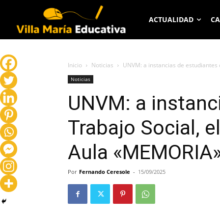
ACTUALIDAD
CA
Inicio
Noticias
UNVM: a instancias de estudiantes d
Noticias
UNVM: a instanci
Trabajo Social, 
Aula «MEMORIA
Por
Fernando Ceresole
-
15/09/2025