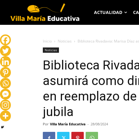
ACTUALIDAD
CA
Inicio
Noticias
Biblioteca Rivadavia: Marisa Díaz a
Noticias
Biblioteca Rivada
asumirá como dir
en reemplazo de 
jubila
Por
Villa María Educativa
-
28/08/2024