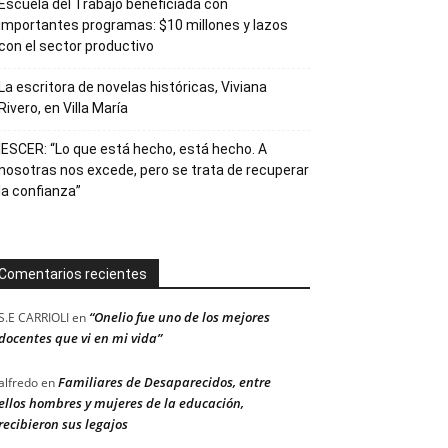
Escuela del Trabajo beneficiada con
importantes programas: $10 millones y lazos
con el sector productivo
La escritora de novelas históricas, Viviana
Rivero, en Villa María
IESCER: “Lo que está hecho, está hecho. A
nosotras nos excede, pero se trata de recuperar
la confianza”
Comentarios recientes
“Onelio fue uno de los mejores
S.E CARRIOLI
en
docentes que vi en mi vida”
Familiares de Desaparecidos, entre
alfredo
en
ellos hombres y mujeres de la educación,
recibieron sus legajos