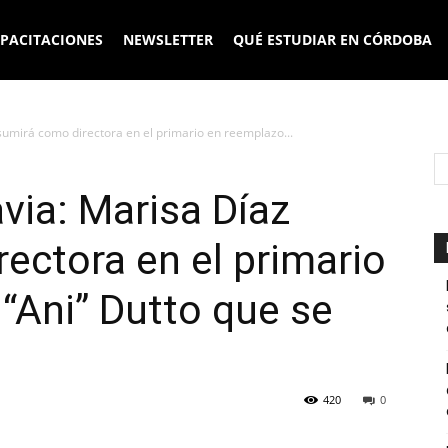
PACITACIONES
NEWSLETTER
QUÉ ESTUDIAR EN CÓRDOBA
sumirá como directora en el primario en reemplazo...
via: Marisa Díaz
ectora en el primario
“Ani” Dutto que se
420
0