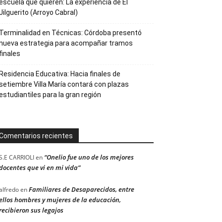
escuela que quieren: La experiencia de El
Jilguerito (Arroyo Cabral)
Terminalidad en Técnicas: Córdoba presentó
nueva estrategia para acompañar tramos
finales
Residencia Educativa: Hacia finales de
setiembre Villa María contará con plazas
estudiantiles para la gran región
Comentarios recientes
“Onelio fue uno de los mejores
S.E CARRIOLI
en
docentes que vi en mi vida”
Familiares de Desaparecidos, entre
alfredo
en
ellos hombres y mujeres de la educación,
recibieron sus legajos