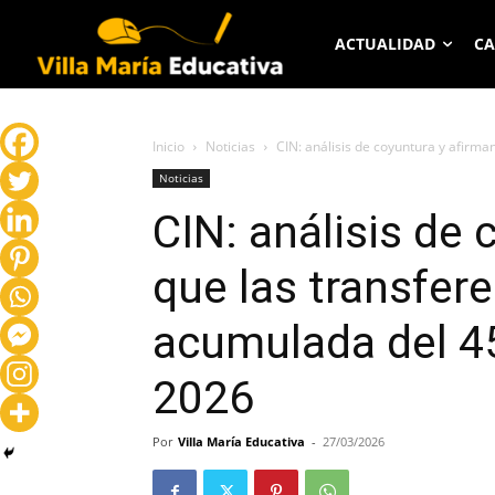
ACTUALIDAD
CA
Inicio
Noticias
CIN: análisis de coyuntura y afirma
Noticias
CIN: análisis de 
que las transfere
acumulada del 45
2026
Por
Villa María Educativa
-
27/03/2026