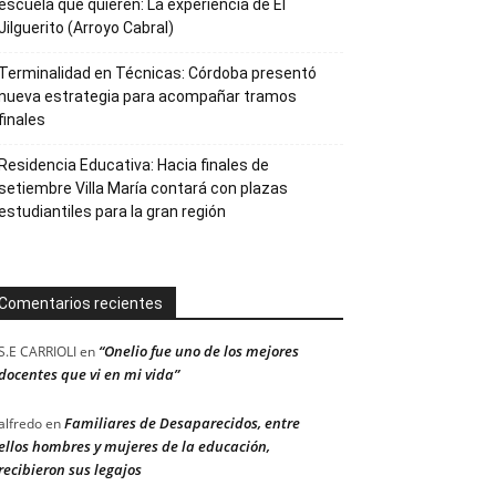
escuela que quieren: La experiencia de El
Jilguerito (Arroyo Cabral)
Terminalidad en Técnicas: Córdoba presentó
nueva estrategia para acompañar tramos
finales
Residencia Educativa: Hacia finales de
setiembre Villa María contará con plazas
estudiantiles para la gran región
Comentarios recientes
“Onelio fue uno de los mejores
S.E CARRIOLI
en
docentes que vi en mi vida”
Familiares de Desaparecidos, entre
alfredo
en
ellos hombres y mujeres de la educación,
recibieron sus legajos