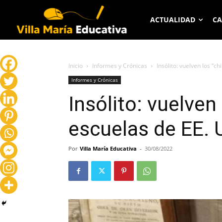
ACTUALIDAD
CA
Inicio
Informes y Crónicas
Insólito: vuelven los “c
Informes y Crónicas
Insólito: vuelven 
escuelas de EE. 
Por
Villa María Educativa
-
30/08/2022