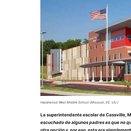
Hazelwood West Middle School (Missouri, EE. UU.)
La superintendente escolar de Cassville, M
escuchado de algunos padres es que no qu
otra opción y, por eso, esta era simplement