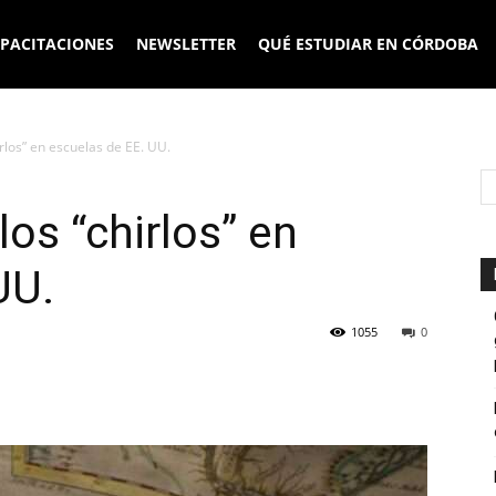
PACITACIONES
NEWSLETTER
QUÉ ESTUDIAR EN CÓRDOBA
hirlos” en escuelas de EE. UU.
los “chirlos” en
UU.
1055
0