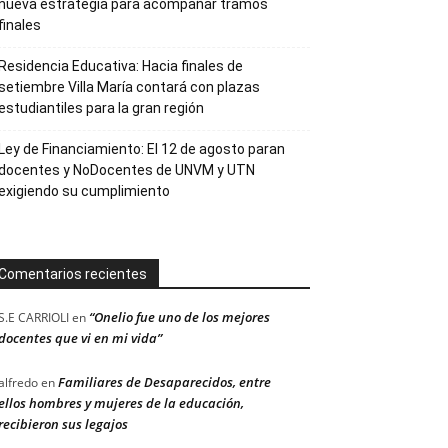
nueva estrategia para acompañar tramos
finales
Residencia Educativa: Hacia finales de
setiembre Villa María contará con plazas
estudiantiles para la gran región
Ley de Financiamiento: El 12 de agosto paran
docentes y NoDocentes de UNVM y UTN
exigiendo su cumplimiento
Comentarios recientes
“Onelio fue uno de los mejores
S.E CARRIOLI
en
docentes que vi en mi vida”
Familiares de Desaparecidos, entre
alfredo
en
ellos hombres y mujeres de la educación,
recibieron sus legajos