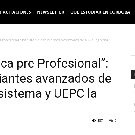
PACITACIONES
NEWSLETTER
QUÉ ESTUDIAR EN CÓRDOBA
Profesional”: habilitan a estudiantes avanzados de IFD a ingresar...
ca pre Profesional”:
diantes avanzados de
 sistema y UEPC la
187
0