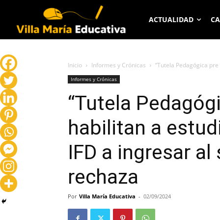
ACTUALIDAD
CA
Inicio
Informes y Crónicas
“Tutela Pedagógica pre 
Informes y Crónicas
“Tutela Pedagógi
habilitan a estu
IFD a ingresar al
rechaza
Por
Villa María Educativa
-
02/09/2024