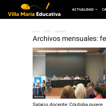
ACTUALIDAD
C
Inicio
2025
febrero
Archivos mensuales: f
Noticias
Salario docente: Córdoba quiere