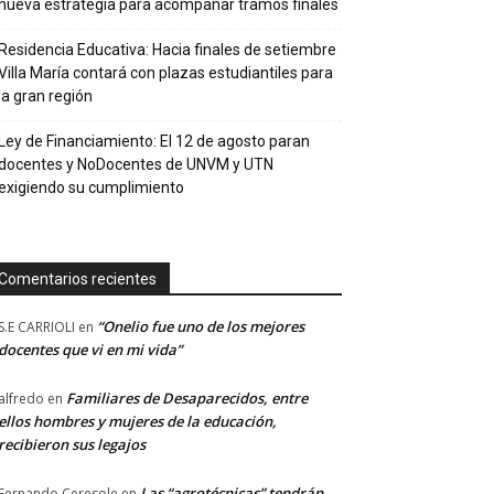
nueva estrategia para acompañar tramos finales
Residencia Educativa: Hacia finales de setiembre
Villa María contará con plazas estudiantiles para
la gran región
Ley de Financiamiento: El 12 de agosto paran
docentes y NoDocentes de UNVM y UTN
exigiendo su cumplimiento
Comentarios recientes
“Onelio fue uno de los mejores
S.E CARRIOLI
en
docentes que vi en mi vida”
Familiares de Desaparecidos, entre
alfredo
en
ellos hombres y mujeres de la educación,
recibieron sus legajos
Las “agrotécnicas” tendrán
Fernando Ceresole
en