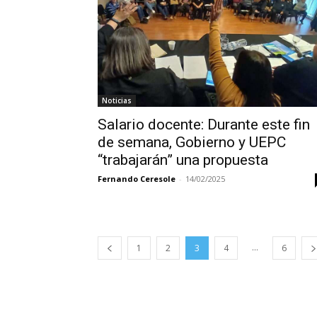
Noticias
Salario docente: Durante este fin
de semana, Gobierno y UEPC
“trabajarán” una propuesta
Fernando Ceresole
-
14/02/2025
...
1
2
3
4
6