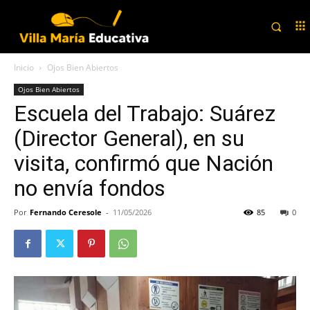
Inicio
Ojos Bien Abiertos
Ojos Bien Abiertos
Escuela del Trabajo: Suárez
(Director General), en su
visita, confirmó que Nación
no envía fondos
Por
Fernando Ceresole
-
11/05/2026
85
0