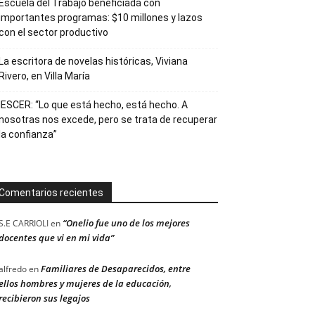
Escuela del Trabajo beneficiada con
importantes programas: $10 millones y lazos
con el sector productivo
La escritora de novelas históricas, Viviana
Rivero, en Villa María
IESCER: “Lo que está hecho, está hecho. A
nosotras nos excede, pero se trata de recuperar
la confianza”
Comentarios recientes
“Onelio fue uno de los mejores
S.E CARRIOLI
en
docentes que vi en mi vida”
Familiares de Desaparecidos, entre
alfredo
en
ellos hombres y mujeres de la educación,
recibieron sus legajos