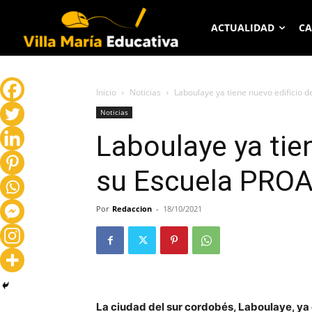
ACTUALIDAD
CA
Inicio
Noticias
Laboulaye ya tiene nuevo edificio 
Noticias
Laboulaye ya tie
su Escuela PRO
Por
Redaccion
-
18/10/2021
La ciudad del sur cordobés, Laboulaye, ya