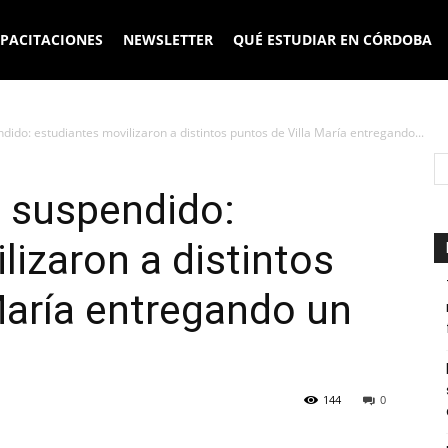
PACITACIONES
NEWSLETTER
QUÉ ESTUDIAR EN CÓRDOBA
dido: estudiantes movilizaron a distintos puntos de Villa María entregando...
o suspendido:
lizaron a distintos
María entregando un
144
0