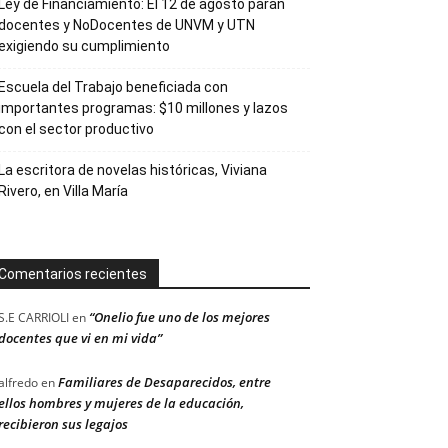
Ley de Financiamiento: El 12 de agosto paran
docentes y NoDocentes de UNVM y UTN
exigiendo su cumplimiento
Escuela del Trabajo beneficiada con
importantes programas: $10 millones y lazos
con el sector productivo
La escritora de novelas históricas, Viviana
Rivero, en Villa María
Comentarios recientes
“Onelio fue uno de los mejores
S.E CARRIOLI
en
docentes que vi en mi vida”
Familiares de Desaparecidos, entre
alfredo
en
ellos hombres y mujeres de la educación,
recibieron sus legajos