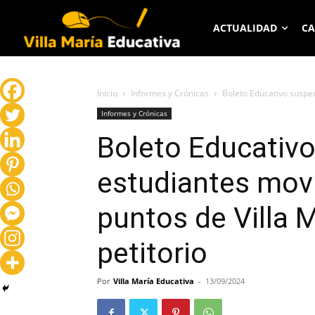
ACTUALIDAD
CA
Inicio
Informes y Crónicas
Boleto Educativo suspen
Informes y Crónicas
Boleto Educativ
estudiantes movi
puntos de Villa 
petitorio
Por
Villa María Educativa
-
13/09/2024